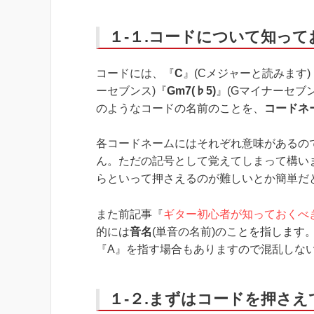
１-１.コードについて知っ
コードには、『
C
』(Cメジャーと読みます)
ーセブンス)『
Gm7(♭5)
』(Gマイナーセブ
のようなコードの名前のことを、
コードネ
各コードネームにはそれぞれ意味があるの
ん。ただの記号として覚えてしまって構い
らといって押さえるのが難しいとか簡単だ
また前記事『
ギター初心者が知っておくべ
的には
音名
(単音の名前)のことを指します
『A』を指す場合もありますので混乱しな
１-２.まずはコードを押さ