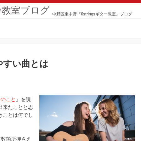
ター教室ブログ
中野区東中野『6stringsギター教室』ブログ
やすい曲とは
つのこと
』を読
出来たことと思
きことは何でし
複数箇所押さえ