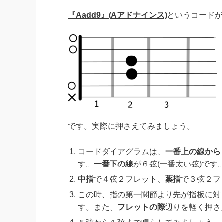
『Aadd9』(Aアドナインス)
というコード
です。実際に押さえてみましょう。
コードダイアグラムは、
一番
上の線から
す。
一番下の線
が６弦(一番太い弦)で
中指
で４弦２フレット、
薬指
で３弦２フ
この時、指の第一関節より先が指板に対
す。また、
フレットの際
辺りを軽く押さ