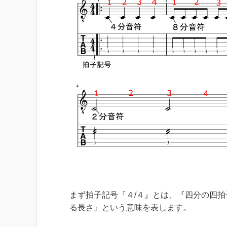
まず拍子記号『４/４』とは、『四分の四
る長さ』という意味を表します。