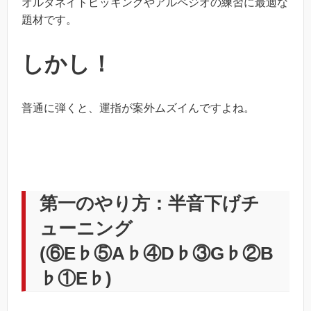
オルタネイトピッキングやアルペジオの練習に最適な
題材です。
しかし！
普通に弾くと、運指が案外ムズイんですよね。
第一のやり方：半音下げチ
ューニング
(⑥E♭⑤A♭④D♭③G♭②B
♭①E♭)