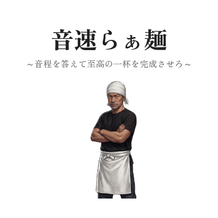
音速らぁ麺
～音程を答えて至高の一杯を完成させろ～