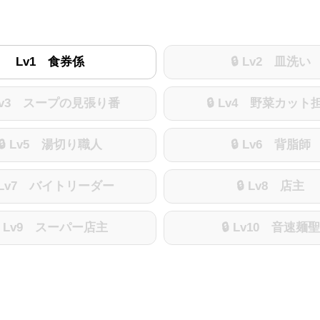
Lv1 食券係
🔒 Lv2 皿洗い
 Lv3 スープの見張り番
🔒 Lv4 野菜カット
🔒 Lv5 湯切り職人
🔒 Lv6 背脂師
 Lv7 バイトリーダー
🔒 Lv8 店主
🔒 Lv9 スーパー店主
🔒 Lv10 音速麺聖